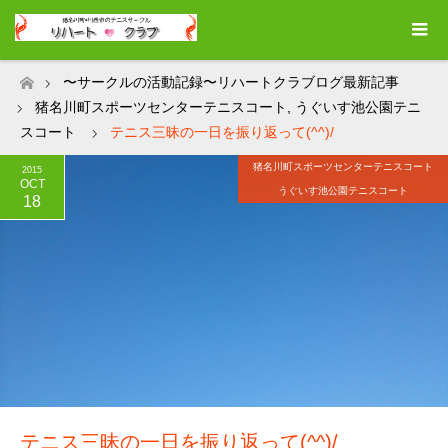
〜サークルの活動記録〜リハートクラブログ最新記事
ホーム
猪名川町スポーツセンターテニスコート
,
うぐいす池公園テニ
スコート
テニス三昧の一日を振り返って(^^)/
猪名川町スポーツセンターテニスコート
2015
OCT
うぐいす池公園テニスコート
18
テニス三昧の一日を振り返って(^^)/