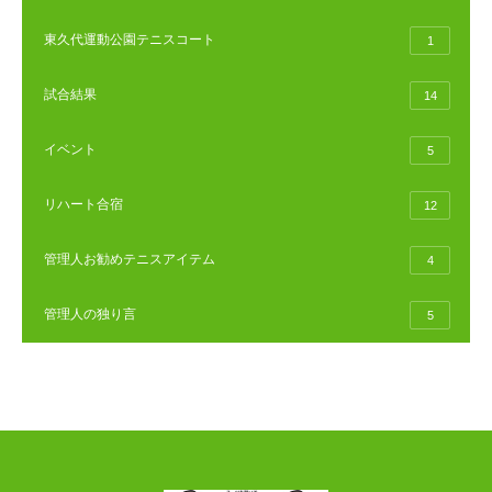
東久代運動公園テニスコート
1
試合結果
14
イベント
5
リハート合宿
12
管理人お勧めテニスアイテム
4
管理人の独り言
5