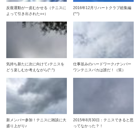
反復運動が一皮むかせる（テニスに
2016年12月リハートクラブ総集編
よって引き出された○○）
(^^)
気持ち新たに次に向けて♪テニスを
仕事並みのハードワーク♪ナンバー
どう楽しむか考えながら(^.^)
ワンテニスバカは誰だ！（笑）
新メンバー参加！テニスに雑談に大
2015年8月30日：テニスできると思
盛り上がり♪
ってなかった？！