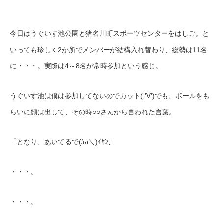
今日はうぐいす池公園と猪名川町スポーツセンターをはしご。と
いっても珍しく2か所でメンバーが結構入れ替わり、総勢は11名
に・・・。実際は4～8名が常時参加という感じ。
うぐいす池は僕は参加してないのでカット(;’∀’)でも、ボールをも
らいに顔は出して、その時○○さんから言われた言葉。
「となり、あいてるで(/ω＼)ｲﾔﾝ」
・・・。
・・・。