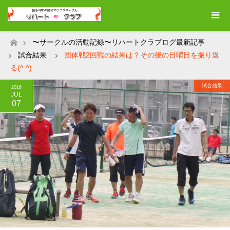
〜サークルの活動記録〜リハートクラブログ最新記事
ホーム
試合結果
団体戦2回戦の結果は？その後の日曜日を振り返
る(^.^)
試合結果
2016
JUL
07