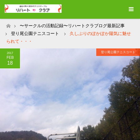
〜サークルの活動記録〜リハートクラブログ最新記事
ホーム
登り尾公園テニスコート
久しぶりのぽかぽか陽気に魅せ
られて・・・
登り尾公園テニスコート
2017
FEB
18