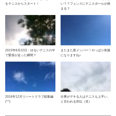
をテニスからスタート！
い？？フェンスにテニスボールが挟
まる？
2015年8月22日：ゆるいテニスの中
またまた新メンバー！やっぱり刺激
で緊張が走った瞬間？
になりますね♪
2016年12月リハートクラブ総集編
仕事がデキる人はテニスも上手い、
(^^)
と言われる所以（笑）