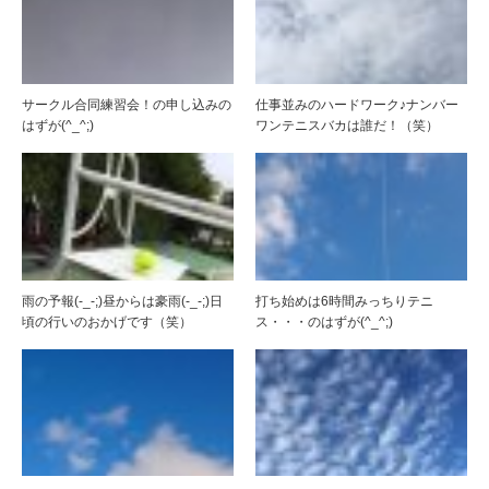
サークル合同練習会！の申し込みの
仕事並みのハードワーク♪ナンバー
はずが(^_^;)
ワンテニスバカは誰だ！（笑）
雨の予報(-_-;)昼からは豪雨(-_-;)日
打ち始めは6時間みっちりテニ
頃の行いのおかげです（笑）
ス・・・のはずが(^_^;)