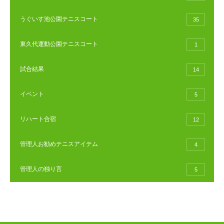
うぐいす池公園テニスコート
35
東久代運動公園テニスコート
1
試合結果
14
イベント
5
リハート合宿
12
管理人お勧めテニスアイテム
4
管理人の独り言
5