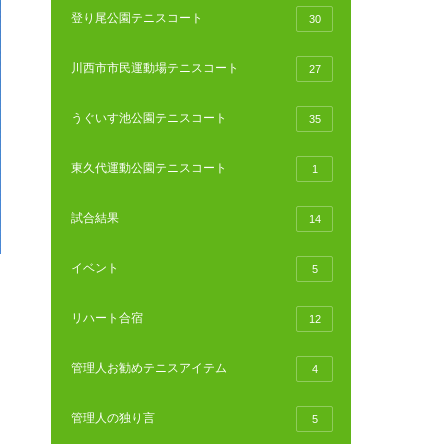
登り尾公園テニスコート
30
川西市市民運動場テニスコート
27
うぐいす池公園テニスコート
35
東久代運動公園テニスコート
1
試合結果
14
イベント
5
リハート合宿
12
管理人お勧めテニスアイテム
4
管理人の独り言
5