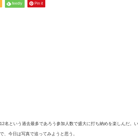
feedly
Pin it
12名という過去最多であろう参加人数で盛大に打ち納めを楽しんだ。
で、今日は写真で追ってみようと思う。