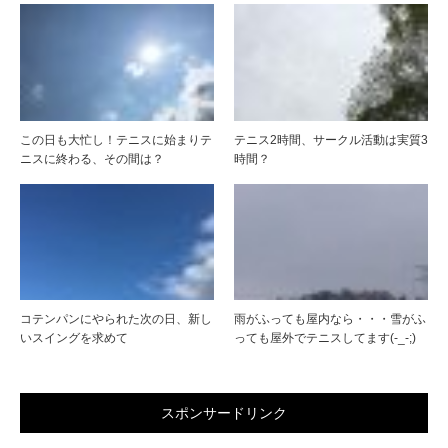
この日も大忙し！テニスに始まりテ
テニス2時間、サークル活動は実質3
ニスに終わる、その間は？
時間？
コテンパンにやられた次の日、新し
雨がふっても屋内なら・・・雪がふ
いスイングを求めて
っても屋外でテニスしてます(-_-;)
スポンサードリンク