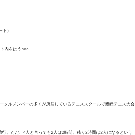
ート）
ト内をはう○○○
ークルメンバーの多くが所属しているテニススクールで親睦テニス大会
行。ただ、4人と言っても2人は2時間、残り2時間は2人になるという