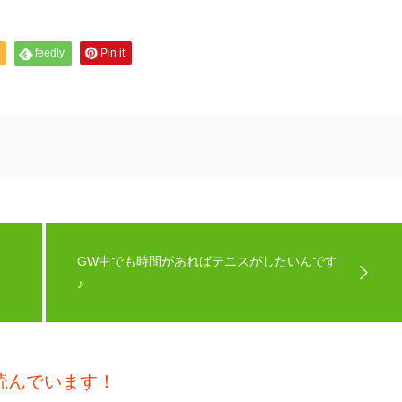
feedly
Pin it
GW中でも時間があればテニスがしたいんです
♪
読んでいます！