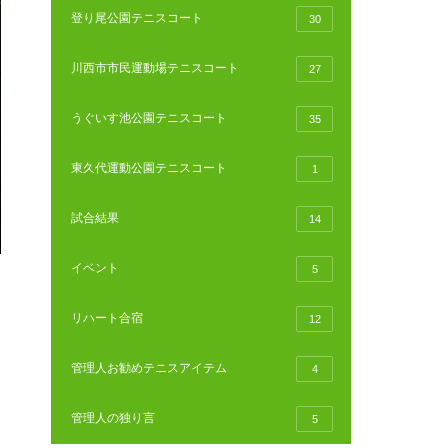
登り尾公園テニスコート
30
川西市市民運動場テニスコート
27
うぐいす池公園テニスコート
35
東久代運動公園テニスコート
1
試合結果
14
イベント
5
リハート合宿
12
管理人お勧めテニスアイテム
4
管理人の独り言
5