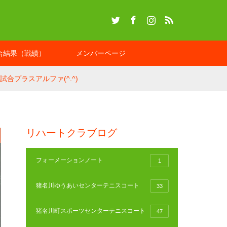
Twitter
Facebook
Instagram
RSS
合結果（戦績）
メンバーページ
試合プラスアルファ(^.^)
リハートクラブログ
フォーメーションノート
1
猪名川ゆうあいセンターテニスコート
33
猪名川町スポーツセンターテニスコート
47