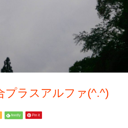
プラスアルファ(^.^)
feedly
Pin it