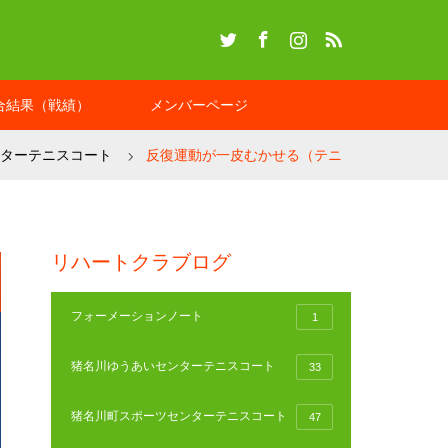
Twitter
Facebook
Instagram
RSS
合結果（戦績）
メンバーページ
ターテニスコート
反復運動が一皮むかせる（テニ
リハートクラブログ
フォーメーションノート
1
猪名川ゆうあいセンターテニスコート
33
猪名川町スポーツセンターテニスコート
47