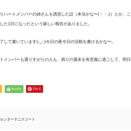
リハートメンバーの姉さんを誘惑した話（本当かな〜(・・;)）とか、こ
した1日になったという嬉しい報告がありました。
して書いています(-_-;)今日の夜今日の活動を書けるかな〜。
トメンバーも通りすがりの人も、残りの週末を有意義に過ごして、明日
feedly
Pin it
センターテニスコート