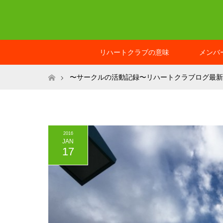
リハートクラブの意味
メンバ
ホーム
〜サークルの活動記録〜リハートクラブログ最新
スによって引き出された○○）
2016
JAN
17