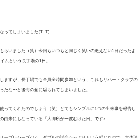
ってしまいました(T_T)
もらいました（笑）今回もいつもと同じく笑いの絶えない1日だったよ
タイムという長丁場の1日。
しますが、長丁場でも全員全時間参加という、これもリハートクラブの
ったな〜と後悔の念に駆られてしまいました。
使ってくれたのでしょう（笑）とてもシンプルに1つの出来事を報告し
の由来にもなっている「大御所が一皮むけた日」です♪
サーブレシーブ少々、ダブルの試合たっぷりという感じなので、大体珍