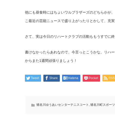
他にも昼食時にはちょいワルブラザーズのどちらかが、
こ最近の芸能ニュースで盛り上がったりとかして、充実
さて、実は今日のリハートクラブの活動ももうすでに終了
書けなかったらあれなので、今言っとこうかな。リハー
からまた1週間頑張りましょう！
Tweet
Share
Hatena
Pocket
RSS
猪名川ゆうあいセンターテニスコート
,
猪名川町スポーツ