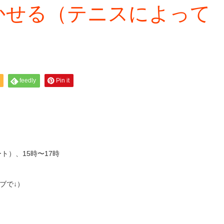
かせる（テニスによって
feedly
Pin it
ト）、15時〜17時
ブで↓）