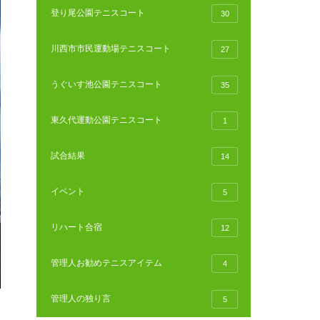
登り尾公園テニスコート
30
川西市市民運動場テニスコート
27
うぐいす池公園テニスコート
35
東久代運動公園テニスコート
1
試合結果
14
イベント
5
リハート合宿
12
管理人お勧めテニスアイテム
4
管理人の独り言
5