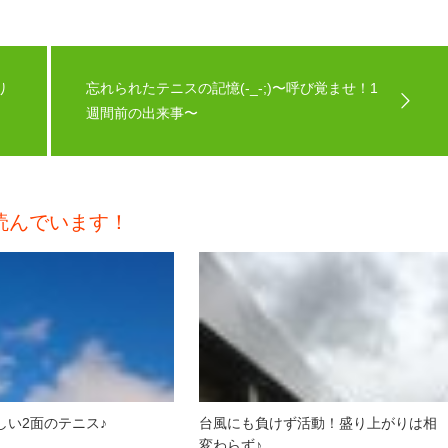
り
忘れられたテニスの記憶(-_-;)〜呼び覚ませ！1
週間前の出来事〜
読んでいます！
しい2面のテニス♪
台風にも負けず活動！盛り上がりは相
変わらず♪