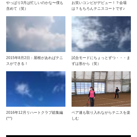
やっぱり3月は忙しいのかな〜僕も
お笑いコンビがデビュー！？会場
含めて（笑）
は？もちろんテニスコートです♪
2015年8月2日：屋根があればテニ
試合モードにちょっとずつ・・・ま
スができる！
ずは形から（笑）
2016年12月リハートクラブ総集編
ペア連も取り入れながらテニスを楽
(^^)
しむ