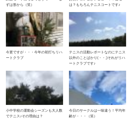
ずは形から（笑）
は？もちろんテニスコートです♪
今更ですが・・・今年の初打ちリハ
テニスの活動レポートなのにテニス
ートクラブ
以外のことばかり(・・;)それがリハ
ートクラブです♪
小中学校の運動会シーズンも大人数
今日のサークルは一味違う！平均年
でテニス♪その理由は？
齢が・・・（笑）