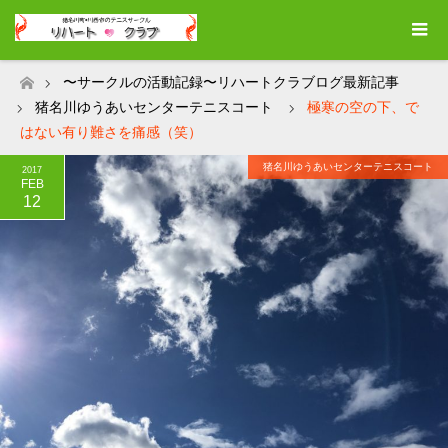
〜サークルの活動記録〜リハートクラブログ最新記事
ホーム
猪名川ゆうあいセンターテニスコート
極寒の空の下、で
はない有り難さを痛感（笑）
猪名川ゆうあいセンターテニスコート
2017
FEB
12